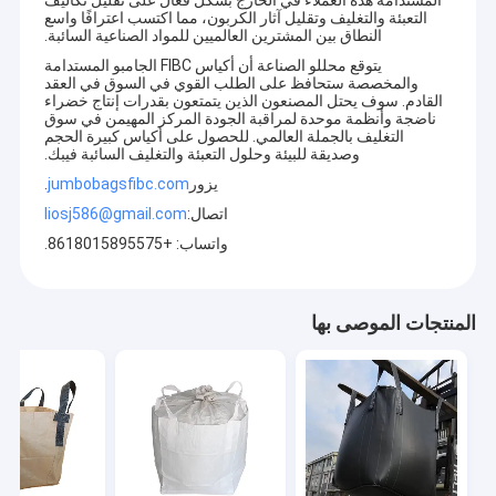
التعبئة والتغليف وتقليل آثار الكربون، مما اكتسب اعترافًا واسع
النطاق بين المشترين العالميين للمواد الصناعية السائبة.
يتوقع محللو الصناعة أن أكياس FIBC الجامبو المستدامة
والمخصصة ستحافظ على الطلب القوي في السوق في العقد
القادم. سوف يحتل المصنعون الذين يتمتعون بقدرات إنتاج خضراء
ناضجة وأنظمة موحدة لمراقبة الجودة المركز المهيمن في سوق
التغليف بالجملة العالمي. للحصول على أكياس كبيرة الحجم
وصديقة للبيئة وحلول التعبئة والتغليف السائبة فيبك.
يزور
jumbobagsfibc.com
.
اتصال:
liosj586@gmail.com
واتساب: +8618015895575.
المنتجات الموصى بها