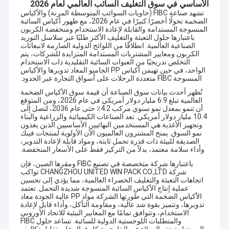
الأساسي في سوق التغليف السائب العالمي لعام 2026
تشهد صناعة FIBC (حاويات السوائب المتوسطة المرنة) والأكياس
الضخمة تحولًا أخضرًا كبيرًا في عام 2026، مع ظهور أكياس السائبة
المنسوجة المستدامة والقابلة لإعادة الاستخدام ومنخفضة الكربون
باعتبارها حلول التعبئة والتغليف الأكثر طلبًا عبر سلاسل التوريد
الصناعية العالمية. انطلاقًا من اللوائح الدولية الصارمة لانبعاثات
الكربون ومعايير المشتريات المستدامة المتزايدة للشركات، يتم
التخلص تدريجيًا من العبوات السائبة التقليدية ذات الاستخدام
الواحد، في حين تهيمن أكياس PP الجامبو المعاد تدويرها والأكياس
المنسوجة FIBC متعددة الرحلات على أسواق التجارة عبر الحدود.
تُظهر أحدث بيانات سوق الصناعة أن قيمة سوق الأكياس الضخمة
العالمية تبلغ 6.9 مليار دولار أمريكي في عام 2026، ومن المتوقع
أن تنمو بمعدل نمو سنوي مركب 4.2٪ حتى عام 2036، لتصل إلى
10.4 مليار دولار أمريكي. تعد الصناعات الكيميائية والزراعية والبناء
وتجهيز الأغذية هي المستخدمين النهائيين الأساسيين الذين يغذون
نمو السوق. يمنح المشترون العالميون الآن الأولوية لمنتجات فيبك
الصديقة للبيئة ذات قدرة تحمل ثابتة، ومواد قابلة لإعادة التدوير،
وأداء سلامة معتمد، بدلاً من التركيز فقط على الأسعار المنخفضة.
باعتبارها شركة متخصصة في تصنيع FIBC ومقرها الصين، فإن
شركة CHANGZHOU UNITED WIN PACK CO.,LTD تواكب
اتجاهات التعبئة والتغليف الخضراء العالمية، مما يؤدي إلى تحسين
عملية إنتاج الأكياس السائبة المنسوجة شديدة التحمل. تعتمد
الأكياس الضخمة التي طورتها الشركة مواد PP عالية الجودة معاد
تدويرها، وتتميز بقوة شد عالية، ومقاومة التآكل، وأداء قابل لإعادة
الاستخدام، وتتوافق تمامًا مع المعايير البيئية للاتحاد الأوروبي
والمتطلبات اللوجستية الدولية للسائبة. تساعد حلول FIBC
المستدامة هذه العملاء في الخارج بشكل فعال على تقليل تكاليف