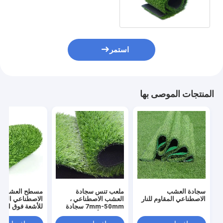
رياضة الأطفال
استمر
المنتجات الموصى بها
سجادة العشب
ملعب تنس سجادة
مسطح العشب
الاصطناعي المقاوم للنار
العشب الاصطناعي ،
الاصطناعي المقا
7mm-50mm سجادة
للأشعة فوق البن
العشب الأخضر للرياضة
8800 Dtex
الرياضة سجادة ل