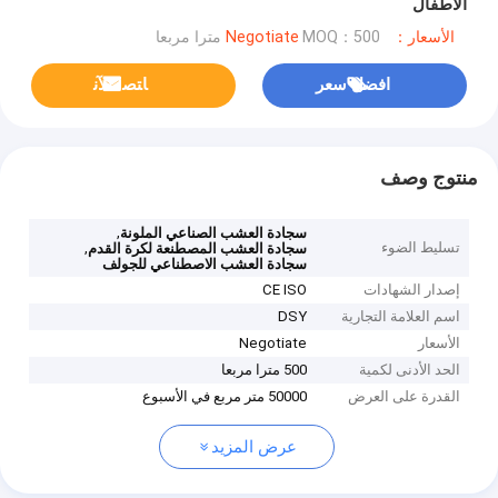
الأطفال
الأسعار：Negotiate
MOQ：500 مترا مربعا
افضل سعر
ﺎﺘﺼﻟ ﺍﻶﻧ
منتوج وصف
,
سجادة العشب الصناعي الملونة
تسليط الضوء
,
سجادة العشب المصطنعة لكرة القدم
سجادة العشب الاصطناعي للجولف
إصدار الشهادات
CE ISO
اسم العلامة التجارية
DSY
الأسعار
Negotiate
الحد الأدنى لكمية
500 مترا مربعا
القدرة على العرض
50000 متر مربع في الأسبوع
عرض المزيد