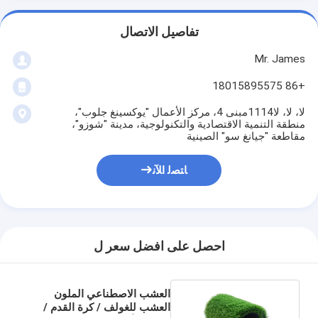
تفاصيل الاتصال
Mr. James
+86 18015895575
لا، لا، لا1114مبنى 4، مركز الأعمال "يوكسينغ جلوب"،
منطقة التنمية الاقتصادية والتكنولوجية، مدينة "شوزو"،
مقاطعة "جيانغ سو" الصينية
ﺎﺘﺼﻟ ﺍﻶﻧ
احصل على افضل سعر ل
العشب الاصطناعي الملون
العشب للغولف / كرة القدم /